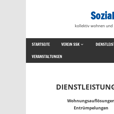
Zum
Inhalt
Sozial
springen
kollektiv wohnen und
STARTSEITE
VEREIN SSK
DIENSTLEI
VERANSTALTUNGEN
DIENSTLEISTUN
Wohnungsauflösunge
Entrümpelungen