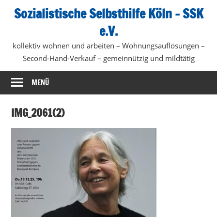
Zum
Sozialistische Selbsthilfe Köln – SSK
Inhalt
e.V.
springen
kollektiv wohnen und arbeiten – Wohnungsauflösungen –
Second-Hand-Verkauf – gemeinnützig und mildtätig
MENÜ
IMG_2061(2)